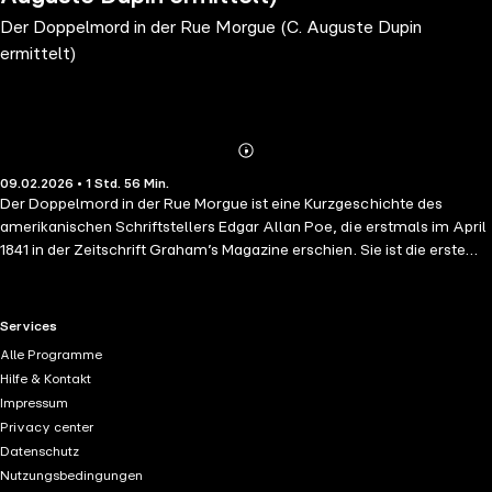
Der Doppelmord in der Rue Morgue (C. Auguste Dupin
ermittelt)
Abonnieren
Mehr
09.02.2026 • 1 Std. 56 Min.
Details
Der Doppelmord in der Rue Morgue ist eine Kurzgeschichte des
amerikanischen Schriftstellers Edgar Allan Poe, die erstmals im April
1841 in der Zeitschrift Graham’s Magazine erschien. Sie ist die erste
von drei Kurzgeschichten, die sich um den deduktiv analysierenden
Detektiv C. Auguste Dupin drehen. Zusammen mit seinem Partner
untersucht C. Auguste Dupin unerklärliche Morde an der Pariserin
RTL+ useful links.
Services
Madame L‘Espanaye und ihrer Tochter Camille. Diese wurden im
Alle Programme
vierten Stockwerk ihres ansonsten leerstehenden Hauses auf
Hilfe & Kontakt
bestialische Weise ermordet. Doch der Fall ist zunächst nicht
Impressum
aufklärbar. Alle Türen und Fenster zum Raum sind von innen
Privacy center
verriegelt, und daher ist es der Polizei ein Rätsel, wie der oder die
Datenschutz
Mörder vom Tatort flüchten konnten. Doch Dupin untersucht den Fall
Nutzungsbedingungen
selbst, und dank seines brillanten analytischen Verstandes kann er