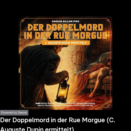
the
h page
 main
nt
the
ibility
ment
Powered by Deezer
Der Doppelmord in der Rue Morgue (C.
Auguste Dupin ermittelt)