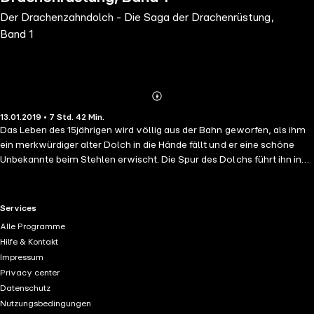
Der Drachenzahndolch - Die Saga der Drachenrüstung,
Band 1
Abonnieren
Mehr
13.01.2019 • 7 Std. 42 Min.
Details
Das Leben des 15jährigen wird völlig aus der Bahn geworfen, als ihm
ein merkwürdiger alter Dolch in die Hände fällt und er eine schöne
Unbekannte beim Stehlen erwischt. Die Spur des Dolchs führt ihn in
eine fremde Welt voll Abenteuer und Gefahr, die mit seiner eigenen
nur wenig gemein hat. Einzig von dem Wunsch beseelt, wieder nach
Hause zu kommen, muss Flo plötzlich um sein Leben fürchten, denn
RTL+ useful links.
Services
schon bald wird er von Soldaten des Imperators gejagt. Ohne zu
Alle Programme
wissen, in was er eigentlich hinein geraten ist, wird er zudem von
Hilfe & Kontakt
eigenartigen Träumen heimgesucht, in denen er die Erinnerungen
Impressum
längst verstorbener Menschen durchlebt. Und der geheimnisvolle
Privacy center
Drachenzahndolch scheint der einzige Schlüssel zu sein...
Datenschutz
Nutzungsbedingungen