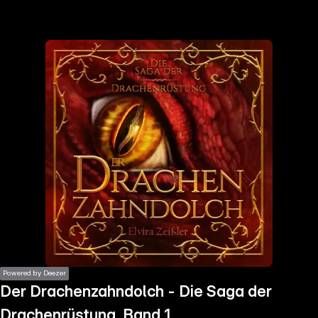
the
h page
 main
nt
the
ibility
ment
Powered by Deezer
Der Drachenzahndolch - Die Saga der
Drachenrüstung, Band 1