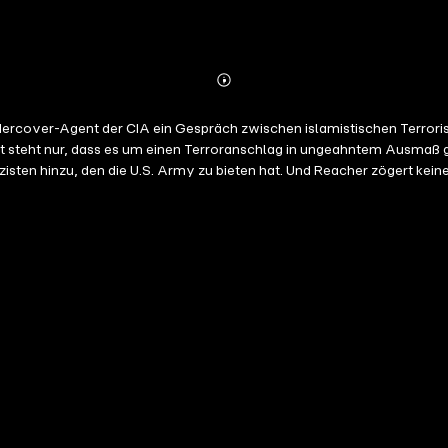
Abonnieren
Mehr
Details
 steht nur, dass es um einen Terroranschlag in ungeahntem Ausmaß geh
zisten hinzu, den die U.S. Army zu bieten hat. Und Reacher zögert keine
ekürzte Lesung mit Michael Schwarzmaier 11h 30min