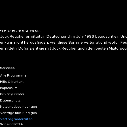
11.11.2019 • 11 Std. 29 Min.
Jack Reacher ermittelt in Deutschland Im Jahr 1996 belauscht ein Undercover-Agent der CIA ein Gespräch zwischen islamistischen Terroristen in Hamburg. »Der Amerikaner will hundert Millionen Dollar.« Doch
er kann nicht herausfinden, wer diese Summe verlangt und wofür. Fest
ermitteln. Dafür zieht sie mit Jack Reacher auch den besten Militärpoli
hinzuzuziehen: Sergeant Frances Neagley. Ung
RTL+ useful links.
Services
Alle Programme
Hilfe & Kontakt
Impressum
Privacy center
Datenschutz
Nutzungsbedingungen
Verträge hier kündigen
Vertrag widerrufen
Wir sind RTL+