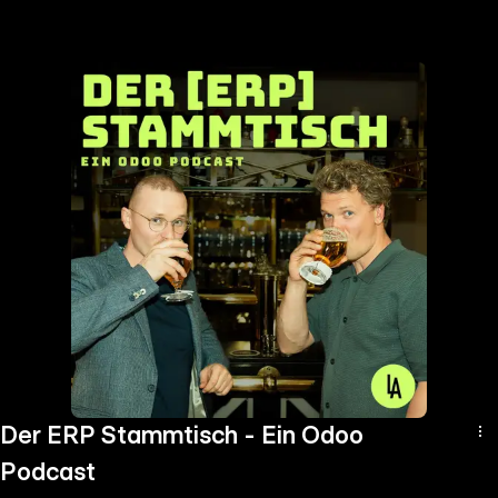
the
h page
 main
nt
the
ibility
ment
Der ERP Stammtisch - Ein Odoo
Podcast