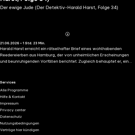
Der ewige Jude (Der Detektiv-Harald Harst, Folge 34)
Abonnieren
Mehr
21.06.2026 • 1 Std. 23 Min.
Details
Harald Harst erreicht ein rätselhafter Brief eines wohlhabenden
Reedereierben aus Hamburg, der von unheimlichen Erscheinungen
und beunruhigenden Vorfällen berichtet. Zugleich behauptet er, ein
angeblich seit über 150 Jahren lebender Seher aus Lissabon erhebe
Anspruch auf sein Erbe. Für Harst stellt sich schnell die entscheidende
Frage: Steckt hinter alldem übersinnliche Macht – oder ein raffiniert
RTL+ useful links.
Services
eingefädelter Betrug?
Alle Programme
Hilfe & Kontakt
Impressum
Privacy center
Datenschutz
Nutzungsbedingungen
Verträge hier kündigen