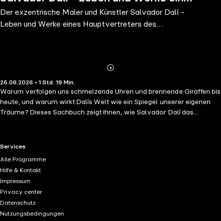
Der exzentrische Maler und Künstler Salvador Dalí -
Hauptvertreters des Surrealismus -
Leben und Werke eines Hauptvertreters des
Global Basics 101 - D
Surrealismus - Global Basics 101 - D
Abonnieren
Mehr
26.06.2026 • 1 Std. 19 Min.
Details
Warum verfolgen uns schmelzende Uhren und brennende Giraffen bis
heute, und warum wirkt Dalís Welt wie ein Spiegel unserer eigenen
Träume? Dieses Sachbuch zeigt Ihnen, wie Salvador Dalí das
Unbewusste in Bilder verwandelte, die man nie wieder vergisst, und
wie aus einem jungen Provokateur der bekannteste Surrealist des
zwanzigsten Jahrhunderts wurde. Wer Dalí nur als exzentrische Figur
RTL+ useful links.
Services
kennt, entdeckt hier den präzisen Denker hinter der Pose, einen
Alle Programme
Künstler, der Wirklichkeit, Wahn und Werbung so geschickt mischte,
Hilfe & Kontakt
dass daraus eine völlig neue Bildsprache entstand. Ameisen,
Impressum
Krücken, weiche Formen und kristallklares Licht: Das ist nicht nur
Privacy center
Effekt, das ist Dalís Sprache. Salvador Dalí (1904-1989) wurde in
Datenschutz
Figueres geboren und zeigte früh eine außergewöhnliche
Nutzungsbedingungen
zeichnerische Begabung. An der Kunstakademie in Madrid begegnete