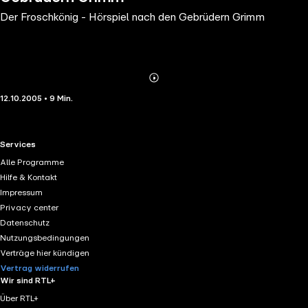
Der Froschkönig - Hörspiel nach den Gebrüdern Grimm
Abonnieren
Mehr
12.10.2005 • 9 Min.
Details
RTL+ useful links.
Services
Alle Programme
Hilfe & Kontakt
Impressum
Privacy center
Datenschutz
Nutzungsbedingungen
Verträge hier kündigen
Vertrag widerrufen
Wir sind RTL+
Über RTL+