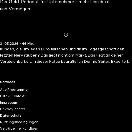
Der Geld-Podcast für Unternehmer - mehr Liquidität
im Gespräch mit Dennis Seiter
und Vermögen
Abspielen
Mehr
31.05.2026 • 46 Min.
Details
Kunden, die um jeden Euro feilschen und dir im Tagesgeschäft den
letzten Nerv rauben? Das liegt nicht am Markt. Das liegt an deiner
Vergleichbarkeit. In dieser Folge begrüße ich Dennis Seiter, Experte für
Value Branding, in meinem Podcast. Gemeinsam gehen wir der Frage
auf den Grund, warum ein starkes Wertefundament gerade in Zeiten
von KI und digitaler Austauschbarkeit den entscheidenden
RTL+ useful links.
Services
Unterschied für deinen unternehmerischen Erfolg macht. Wir
Alle Programme
diskutieren, warum Branding weit über ein schönes Logo hinausgeht
Hilfe & Kontakt
und wie du durch stringente Kommunikation und echte Persönlichkeit
Impressum
nicht nur deine Wunschkunden anziehst, sondern dich auch dauerhaft
Privacy center
vom Wettbewerb abhebst. Erfahre, warum "Werte am Ende des
Datenschutz
Tages eine harte Währung sind" und wie du dein Business krisenfest
Nutzungsbedingungen
aufstellst, indem du zeigst, wofür du wirklich stehst. Hör jetzt rein und
Verträge hier kündigen
lass dich inspirieren, wie du deine Marke zum Fundament deines