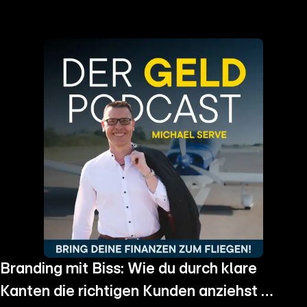
the
h page
 main
nt
the
ibility
ment
Branding mit Biss: Wie du durch klare
Kanten die richtigen Kunden anziehst -