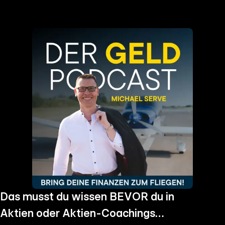
the
h page
 main
nt
the
ibility
ment
Das musst du wissen BEVOR du in
Aktien oder Aktien-Coachings