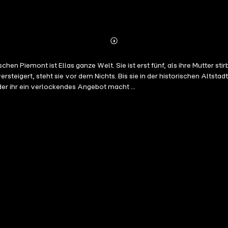
Abonnieren
Mehr
Details
n Piemont ist Ellas ganze Welt. Sie ist erst fünf, als ihre Mutter stirb
rsteigert, steht sie vor dem Nichts. Bis sie in der historischen Altstad
er ihr ein verlockendes Angebot macht ...