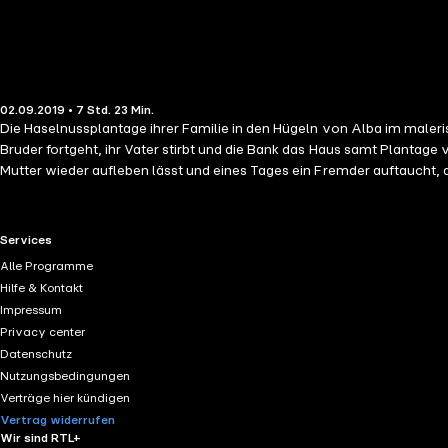
02.09.2019 • 7 Std. 23 Min.
Die Haselnussplantage ihrer Familie in den Hügeln von Alba im malerische
Bruder fortgeht, ihr Vater stirbt und die Bank das Haus samt Plantage ve
Mutter wieder aufleben lässt und eines Tages ein Fremder auftaucht, d
RTL+ useful links.
Services
Alle Programme
Hilfe & Kontakt
Impressum
Privacy center
Datenschutz
Nutzungsbedingungen
Verträge hier kündigen
Vertrag widerrufen
Wir sind RTL+