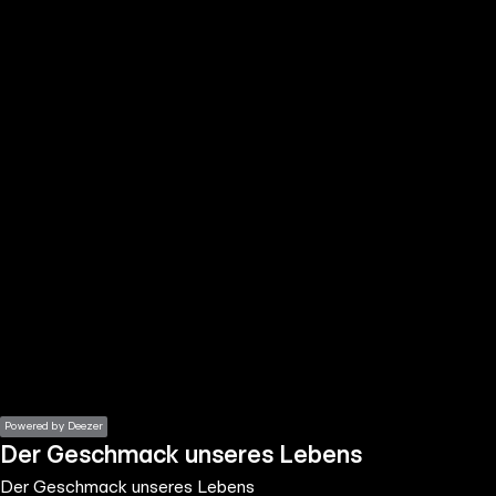
the
h page
 main
nt
the
ibility
ment
Powered by Deezer
Der Geschmack unseres Lebens
Der Geschmack unseres Lebens