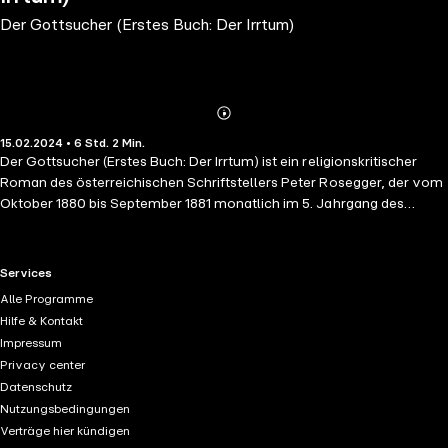
Der Gottsucher (Erstes Buch: Der Irrtum)
Abonnieren
Mehr
15.02.2024 • 6 Std. 2 Min.
Details
Der Gottsucher (Erstes Buch: Der Irrtum) ist ein religionskritischer
Roman des österreichischen Schriftstellers Peter Rosegger, der vom
Oktober 1880 bis September 1881 monatlich im 5. Jahrgang des
Grazer Heimgartens erschien. Adolf Hartleben brachte das Werk in
Buchform 1883 in Wien heraus. Der Ludwig Staackmann Verlag
publizierte 1926 in Leipzig die 76. Auflage. Am Ufer der reißenden
RTL+ useful links.
Services
Trach, die vom Trasank-Gebirge herabstürzt, liegt das
Alle Programme
Bergbauerndorf Trawies. An den entlegenen Ort der Handlung sind
Hilfe & Kontakt
der weißbärtige Oberrichter von Neubruck und der gestrenge junge
Impressum
Pater Dominicus mit ihrer waffenstarrenden Bedeckung angereist.
Privacy center
Beide ermitteln mit noch einigen anwesenden Gerichtsherren in der
Datenschutz
Mordsache Pfarrer Franciscus. Dem Trawieser Seelenhirten wurde
Nutzungsbedingungen
nach dem letzten Gottesdienst der Kopf mit einem Axthieb gespalten.
Verträge hier kündigen
Das Gericht sieht es nach seiner Untersuchung als erwiesen an: Der