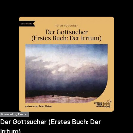
the
h page
 main
nt
the
ibility
ment
Powered by Deezer
Der Gottsucher (Erstes Buch: Der
Irrtum)