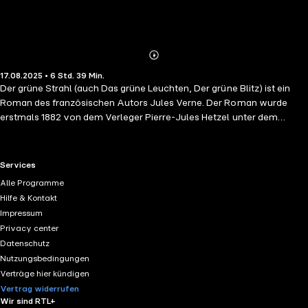
Abonnieren
Mehr
17.08.2025 • 6 Std. 39 Min.
Details
Der grüne Strahl (auch Das grüne Leuchten, Der grüne Blitz) ist ein
Roman des französischen Autors Jules Verne. Der Roman wurde
erstmals 1882 von dem Verleger Pierre-Jules Hetzel unter dem
französischen Titel Le Rayon-vert veröffentlicht. Die erste
deutschsprachige Ausgabe erschien 1885 unter dem Titel Der grüne
Strahl. Der grüne Strahl ist ein reiner Liebesroman. Erzählt wird die
RTL+ useful links.
Services
Geschichte der jungen Helena Campbell, die von ihren beiden Onkeln
Alle Programme
Sib Melvill und Sam Melvill erzogen wird. Als sie von diesen
Hilfe & Kontakt
verheiratet werden soll, erklärt sie, sie werde nicht heiraten, ehe sie
Impressum
den grünen Strahl gesehen habe: den letzten Funken grünen Lichts
Privacy center
beim Sonnenuntergang, der nur sehr selten an klaren Tagen am Meer
Datenschutz
beobachtet werden kann. Einer alten Legende zufolge kann sich
Nutzungsbedingungen
derjenige, der das grüne Licht gesehen hat, in Liebesdingen nicht irren.
Verträge hier kündigen
Vertrag widerrufen
Wir sind RTL+