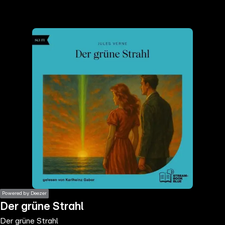
the
h page
 main
nt
the
ibility
ment
Powered by Deezer
Der grüne Strahl
Der grüne Strahl