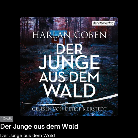
the
h page
 main
nt
the
ibility
ment
1 Credit
Der Junge aus dem Wald
Der Junge aus dem Wald