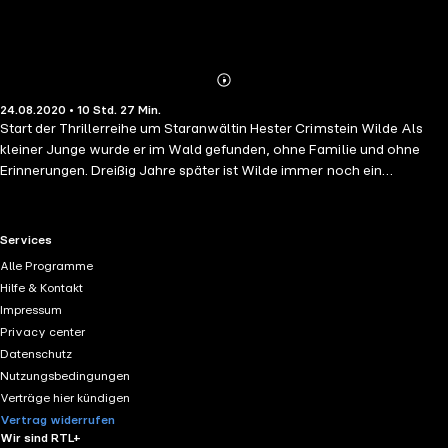
Abonnieren
Mehr
24.08.2020 • 10 Std. 27 Min.
Details
Start der Thrillerreihe um Staranwältin Hester Crimstein Wilde Als
kleiner Junge wurde er im Wald gefunden, ohne Familie und ohne
Erinnerungen. Dreißig Jahre später ist Wilde immer noch ein
Außenseiter, lebt zurückgezogen – und ist gleichzeitig ein brillanter
Privatdetektiv mit ungewöhnlichen Methoden und
außergewöhnlicher Erfolgsbilanz. Bis die junge Naomi Pine
RTL+ useful links.
Services
verschwindet. Was zunächst wie ein ganz gewöhnliches
Alle Programme
Highschooldrama aussieht, zieht bald immer weitere Kreise, und so
Hilfe & Kontakt
bittet Staranwältin Hester Crimstein Wilde um Hilfe. Der sagt zu –
Impressum
nicht wissend, auf was er sich einlässt. Denn einflussreiche Männer
Privacy center
haben ihre Finger im Spiel, und es geht um weit mehr als das
Datenschutz
Schicksal einer Jugendlichen ... Gekürzte Lesung mit Detlef Bierstedt
Nutzungsbedingungen
10h 27min
Verträge hier kündigen
Vertrag widerrufen
Wir sind RTL+