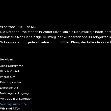
13.03.2003 • 1 Std. 35 Min.
Die Kirschbäume stehen in voller Blüte, als die Ranjewskaja nach jahr
finanzielle Not. Der einzige Ausweg: der wunderschöne Kirschgarten so
Schauspieler und jede einzelne Figur fußt. Im Klang der fallenden Kirs
RTL+ useful links.
Services
Alle Programme
Hilfe & Kontakt
Impressum
Privacy center
Datenschutz
Nutzungsbedingungen
Verträge hier kündigen
Vertrag widerrufen
Wir sind RTL+