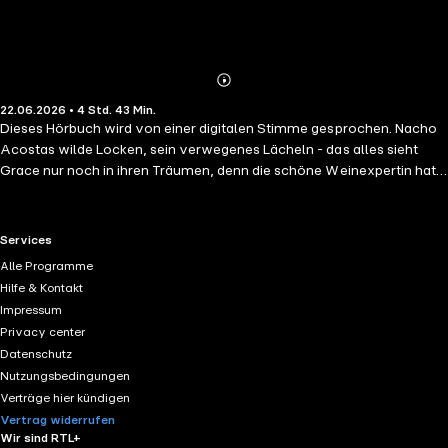
Abonnieren
Mehr
22.06.2026 • 4 Std. 43 Min.
Details
Dieses Hörbuch wird von einer digitalen Stimme gesprochen. Nacho
Acostas wilde Locken, sein verwegenes Lächeln - das alles sieht
Grace nur noch in ihren Träumen, denn die schöne Weinexpertin hat
ihr Augenlicht für immer verloren. Dennoch zieht allein die
Ausstrahlung des Argentiniers sie sofort wieder in seinen Bann, als sie
auf seinem Weingut eintrifft. Von ihrem Urteil hängt der Fortbestand
RTL+ useful links.
Services
der Winzerdynastie ab - doch der stolze Erbe bezweifelt ihr Können.
Alle Programme
Bis Grace beweist, dass ihren Sinnen nichts entgeht. Kein Geruch, kein
Hilfe & Kontakt
Geschmack - und erst recht nicht der erregte Klang seiner Stimme,
Impressum
als er sie eines Nachts in seine Arme zieht …
Privacy center
Datenschutz
Nutzungsbedingungen
Verträge hier kündigen
Vertrag widerrufen
Wir sind RTL+