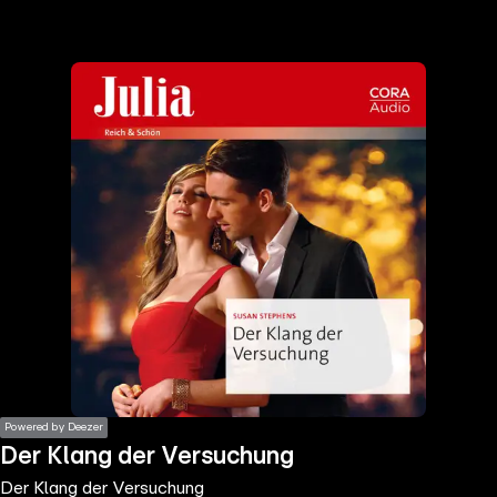
the
h page
 main
nt
the
ibility
ment
Powered by Deezer
Der Klang der Versuchung
Der Klang der Versuchung