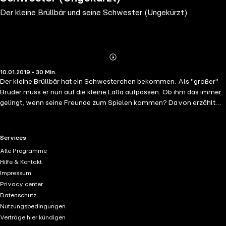
Der kleine Brüllbär und seine Schwester (Ungekürzt)
Abonnieren
Mehr
10.01.2019 • 30 Min.
Details
Der kleine Brüllbär hat ein Schwesterchen bekommen. Als "großer"
Bruder muss er nun auf die kleine Lalla aufpassen. Ob ihm das immer
gelingt, wenn seine Freunde zum Spielen kommen? Davon erzählt
diese fröhliche und spannende Gesichte. Der Sprecher: Ernst August
Schepmann, geboren in Hattingen a.d. Ruhr, studierte an der
Hochschule für Musik und Theater in Hamburg. Er hatte Engagements
RTL+ useful links.
Services
in Wiesbaden, Frankfurt, Stuttgart und Hannover. Jetzt ist er am
Alle Programme
Kölner Schauspielhaus. Er ist ein begeisterter (Rundfunk-) Sprecher,
Hilfe & Kontakt
der schon in vielen Hörspielen und Lesungen mit seiner Sprechkunst
Impressum
überzeugen konnte. Die mit vielen Preisen ausgezeichnete
Privacy center
Schriftstellerin Ingrid Uebe wurde in Essen/a.d. Ruhr geboren und
Datenschutz
veröffentlichte schon sehr früh ihre ersten Geschichten und
Nutzungsbedingungen
Theaterstücke. Sie arbeitete einige Jahre als Kulturredakteurin bei der
Verträge hier kündigen
NRZ Essen, aber nach der Geburt ihrer Tochter wurde sie freie