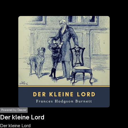
the
h page
 main
nt
the
ibility
ment
Powered by Deezer
Der kleine Lord
Der kleine Lord