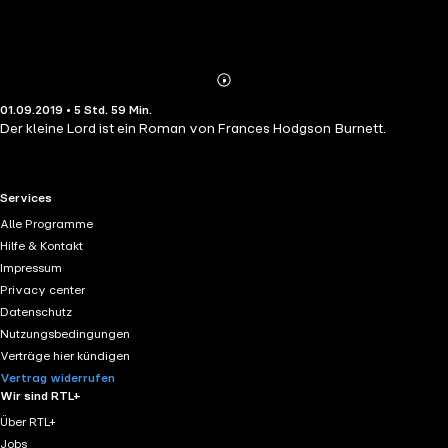
Abonnieren
Mehr
01.09.2019 • 5 Std. 59 Min.
Details
Der kleine Lord ist ein Roman von Frances Hodgson Burnett.
RTL+ useful links.
Services
Alle Programme
Hilfe & Kontakt
Impressum
Privacy center
Datenschutz
Nutzungsbedingungen
Verträge hier kündigen
Vertrag widerrufen
Wir sind RTL+
Über RTL+
Jobs