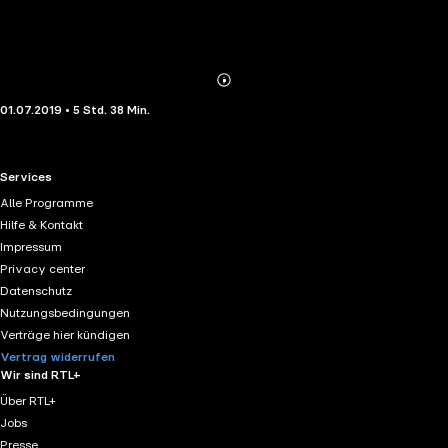
Abonnieren
Mehr
01.07.2019 • 5 Std. 38 Min.
Details
RTL+ useful links.
Services
Alle Programme
Hilfe & Kontakt
Impressum
Privacy center
Datenschutz
Nutzungsbedingungen
Verträge hier kündigen
Vertrag widerrufen
Wir sind RTL+
Über RTL+
Jobs
Presse