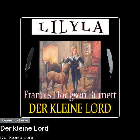
the
h page
 main
nt
the
ibility
ment
Powered by Deezer
Der kleine Lord
Der kleine Lord