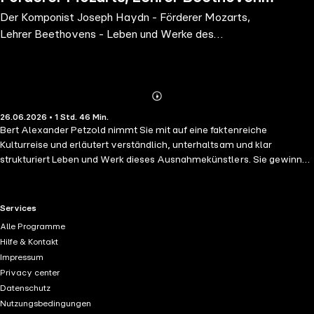
Der Komponist Joseph Haydn - Förderer Mozarts,
- Leben und Werke des bedeutenden
Lehrer Beethovens - Leben und Werke des
Musikers der Wiener Klassik - G
bedeutenden Musikers der Wiener Klassik - G
Abonnieren
Mehr
26.06.2026 • 1 Std. 46 Min.
Details
Bert Alexander Petzold nimmt Sie mit auf eine faktenreiche
Kulturreise und erläutert verständlich, unterhaltsam und klar
strukturiert Leben und Werk dieses Ausnahmekünstlers. Sie gewinnen
einen sicheren Zugang zu Haydn-Biografie und Haydn-Werken,
lernen seine Sinfonien und Streichquartette einzuordnen und
verstehen, wie aus Experimentierfreude und Handwerk jene Klarheit
RTL+ useful links.
Services
entstand, die bis heute Konzertsäle füllt und Prüfungsaufgaben prägt.
Alle Programme
Dabei entdecken Sie auch, woran man Haydns Handschrift erkennt,
Hilfe & Kontakt
an überraschendem Humor, präziser Form und einem Klang, der
Impressum
scheinbar leicht wirkt und doch meisterhaft gebaut ist. Der
Privacy center
Österreicher Franz Joseph Haydn, geboren 1732 in Rohrau, stammte
Datenschutz
aus bescheidenen Familienverhältnissen. Schon als Sechsjähriger
Nutzungsbedingungen
wurde sein Talent erkannt und intensiv gefördert, doch die