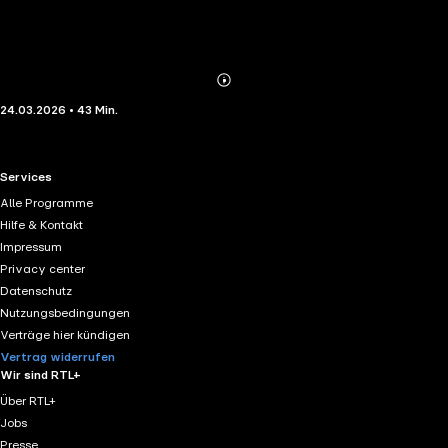
Abonnieren
Mehr
24.03.2026 • 43 Min.
Details
RTL+ useful links.
Services
Alle Programme
Hilfe & Kontakt
Impressum
Privacy center
Datenschutz
Nutzungsbedingungen
Verträge hier kündigen
Vertrag widerrufen
Wir sind RTL+
Über RTL+
Jobs
Presse