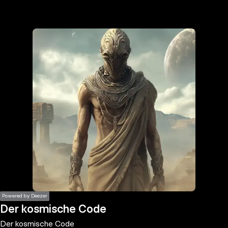
the
h page
 main
nt
the
ibility
ment
Powered by Deezer
Der kosmische Code
Der kosmische Code