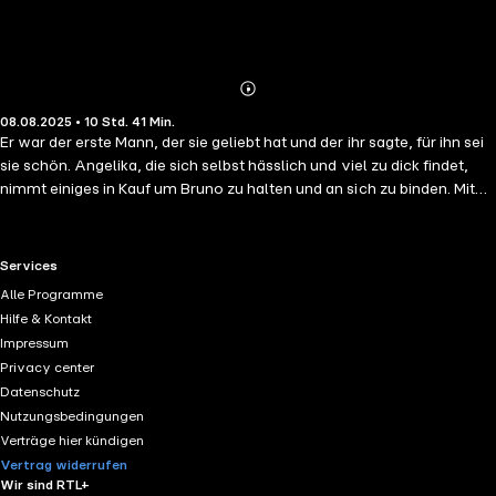
Abonnieren
Mehr
08.08.2025 • 10 Std. 41 Min.
Details
Er war der erste Mann, der sie geliebt hat und der ihr sagte, für ihn sei
sie schön. Angelika, die sich selbst hässlich und viel zu dick findet,
nimmt einiges in Kauf um Bruno zu halten und an sich zu binden. Mit
seiner Untreue kann sie sich arrangieren, solange die Frauen kein
Gesicht haben. Als sie ihn zum ersten Mal mit einer anderen sieht,
ändert sich schlagartig alles. Kurz Zeit darauf ist Bruno tot …
RTL+ useful links.
Services
Alle Programme
Hilfe & Kontakt
Impressum
Privacy center
Datenschutz
Nutzungsbedingungen
Verträge hier kündigen
Vertrag widerrufen
Wir sind RTL+