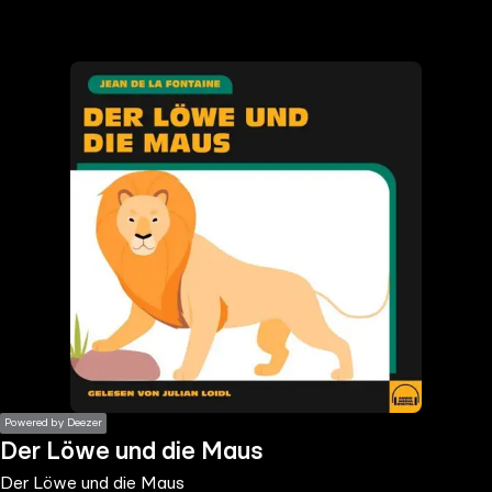
the
h page
 main
nt
the
ibility
ment
Powered by Deezer
Der Löwe und die Maus
Der Löwe und die Maus