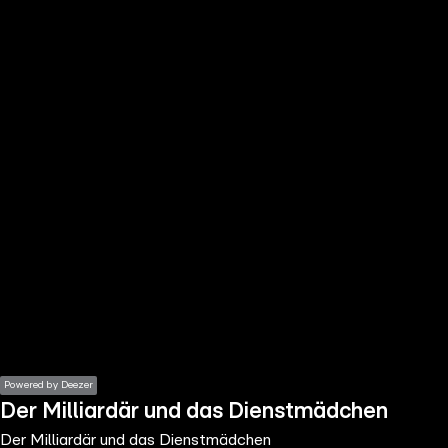
the
h page
 main
nt
the
ibility
ment
Powered by Deezer
Der Milliardär und das Dienstmädchen
Der Milliardär und das Dienstmädchen