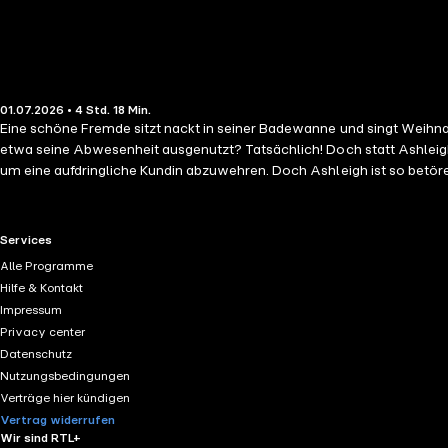
01.07.2026 • 4 Std. 18 Min.
Eine schöne Fremde sitzt nackt in seiner Badewanne und singt Weihnacht
etwa seine Abwesenheit ausgenutzt? Tatsächlich! Doch statt Ashleigh 
um eine aufdringliche Kundin abzuwehren. Doch Ashleigh ist so betöre
RTL+ useful links.
Services
Alle Programme
Hilfe & Kontakt
Impressum
Privacy center
Datenschutz
Nutzungsbedingungen
Verträge hier kündigen
Vertrag widerrufen
Wir sind RTL+