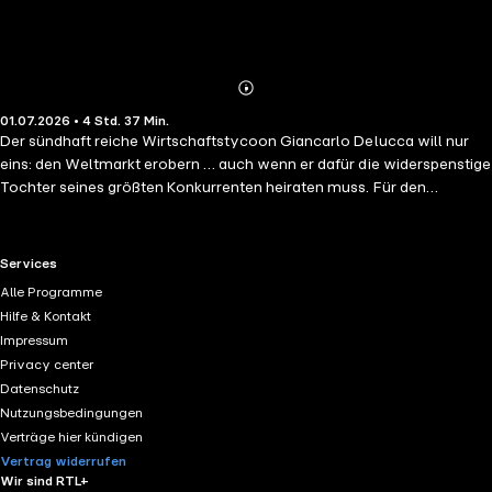
Abonnieren
Mehr
01.07.2026 • 4 Std. 37 Min.
Details
Der sündhaft reiche Wirtschaftstycoon Giancarlo Delucca will nur
eins: den Weltmarkt erobern … auch wenn er dafür die widerspenstige
Tochter seines größten Konkurrenten heiraten muss. Für den
skrupellosen Womanizer steht fest, er wird seine Braut schon
zähmen! Egal wie. Aber je raffinierter Keelin versucht, den
Hochzeitsdeal zu stoppen, desto mehr ist er von der rothaarigen
RTL+ useful links.
Services
Schönheit fasziniert. Und plötzlich ist es nicht mehr die Welt, die der
Alle Programme
Milliardär erobern will, sondern Keelins Herz … bis sich ihr trotziges
Hilfe & Kontakt
"Nein" endlich in ein süßes "Ja" verwandelt ...
Impressum
Privacy center
Datenschutz
Nutzungsbedingungen
Verträge hier kündigen
Vertrag widerrufen
Wir sind RTL+