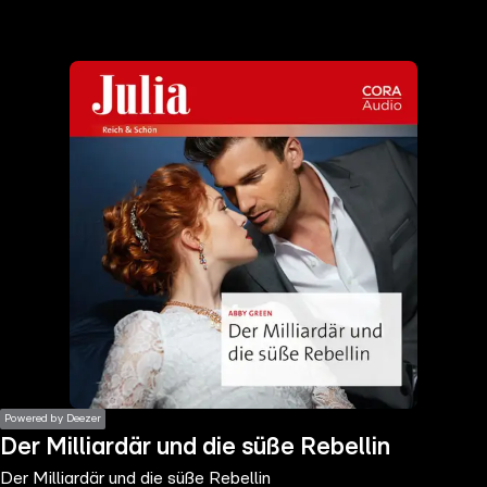
the
h page
 main
nt
the
ibility
ment
Powered by Deezer
Der Milliardär und die süße Rebellin
Der Milliardär und die süße Rebellin