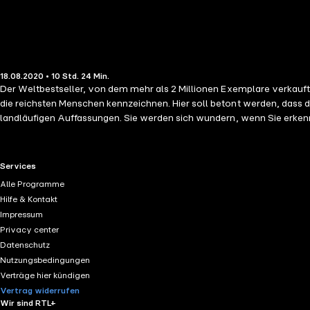
18.08.2020 • 10 Std. 24 Min.
Der Weltbestseller, von dem mehr als 2 Millionen Exemplare verkauft 
die reichsten Menschen kennzeichnen. Hier soll betont werden, dass die Bestverdiener nicht unbedingt die Reichsten sind! Vieles von dem, was die Verfasser herausgefunden haben, widerspricht den
landläufigen Auffassungen. Sie werden sich wundern, wenn Sie erkenne
amerikanischen Millionäre verzichtet auf Statussymbole. Sie wohnen 
Autoren folgende Themen: Wer spart effektiver? Wie stimmt das äußere Bild 
nebenan" wird Ihre Vorstellungen vom Leben der Reichen völlig verände
RTL+ useful links.
Services
Millionaire Next Door: The Surprising Secrets of America's Rich" Orig
Alle Programme
2010 by the author(s). Translated into and published in the German la
Hilfe & Kontakt
Impressum
Privacy center
Datenschutz
Nutzungsbedingungen
Verträge hier kündigen
Vertrag widerrufen
Wir sind RTL+