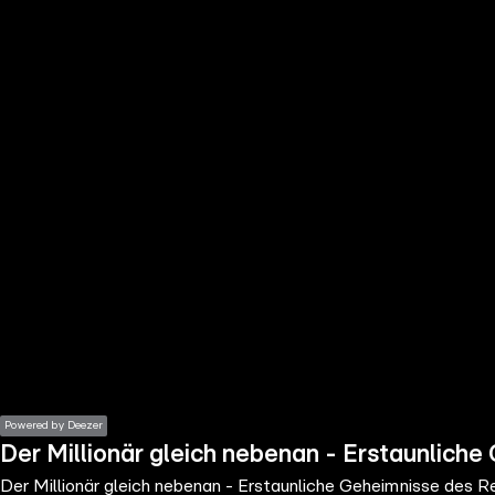
the
h page
 main
nt
the
ibility
ment
Powered by Deezer
Der Millionär gleich nebenan - Erstaunlich
Der Millionär gleich nebenan - Erstaunliche Geheimnisse des 