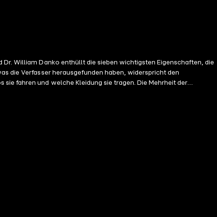
Dr. William Danko enthüllt die sieben wichtigsten Eigenschaften, die
sie fahren und welche Kleidung sie tragen. Die Mehrheit der
er den erstaunlichen Fakten über das Millionärsleben behandeln die
t Geldgeschenken unterstützen? "Der Millionär gleich
eses Buch erschien im englischen Original unter dem Titel "The
 & Littlefield Publishing Group, Inc., Lanham, MD, USA. Copyright ©
ing Group, Inc. (P) 2017 ABP Verlag. All rights reserved.