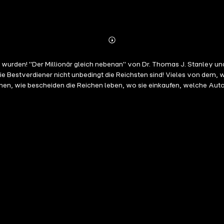
Abonnieren
Mehr
Details
wurden! "Der Millionär gleich nebenan" von Dr. Thomas J. Stanley und 
n, wie bescheiden die Reichen leben, wo sie einkaufen, welche Autos 
nicht in Beverly Hills oder Park Avenue, sondern gleich nebenan. Auß
mit dem Vermögen überein? Hilft oder schadet es Kindern, wenn Eltern sie mi
rn und Ihnen helfen, Ihr eigenes Leben erfolgreicher zu gestalten! Di
inally published by Taylor Trade Publishing, an imprint of The Rowman
nguage by ABP Verlag by arrangement with Rowman & Littlefield Publish