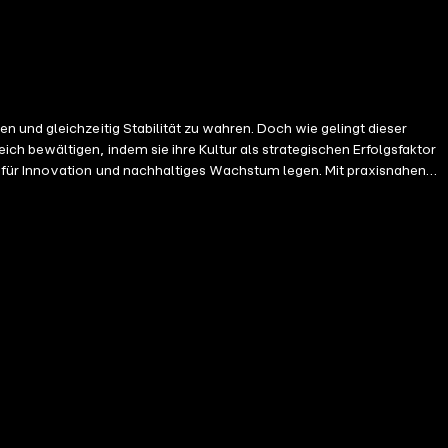
 und gleichzeitig Stabilität zu wahren. Doch wie gelingt dieser
h bewältigen, indem sie ihre Kultur als strategischen Erfolgsfaktor
 für Innovation und nachhaltiges Wachstum legen. Mit praxisnahen
hre Kultur aktiv gestalten. Es geht darum, alte Muster zu überwinden,
hrungskräften und Unternehmern den Leitfaden, den sie brauchen, um