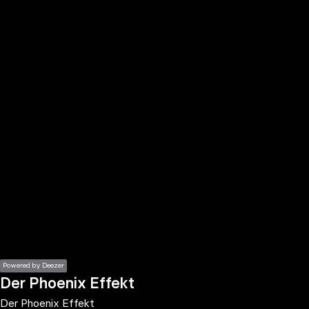
the
h page
 main
nt
the
ibility
ment
Powered by Deezer
Der Phoenix Effekt
Der Phoenix Effekt