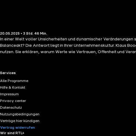
20.05.2025 • 3 Std. 46 Min.
In einer Welt voller Unsicherheiten und dynamischer Veränderungen si
Balanceakt? Die Antwort liegt in Ihrer Unternehmenskultur. Klaus Boo
nutzen. Sie erklären, warum Werte wie Vertrauen, Offenheit und Vera
Beispielen, erprobten Methoden und inspirierenden Fallstudien aus der
die Menschen in Ihrem Unternehmen neu zu motivieren und alle Beteil
durch die Kraft der Werte ihre Organisation auf Erfolgskurs zu bringen 
RTL+ useful links.
Services
Alle Programme
Hilfe & Kontakt
Impressum
Privacy center
Datenschutz
Nutzungsbedingungen
Verträge hier kündigen
Vertrag widerrufen
Wir sind RTL+