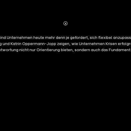
Abonnieren
Mehr
Details
nd Unternehmen heute mehr denn je gefordert, sich flexibel anzupassen
g und Katrin Oppermann-Jopp zeigen, wie Unternehmen Krisen erfolgreic
ntwortung nicht nur Orientierung bieten, sondern auch das Fundament
 unternehmerischen Praxis erhalten Sie eine klare Anleitung, wie Sie I
igten auf ein gemeinsames Ziel zu fokussieren. Dieses Buch bietet Fü
- heute und in Zukunft.