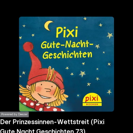
the
h page
 main
nt
the
ibility
ment
Powered by Deezer
Der Prinzessinnen-Wettstreit (Pixi
Gute Nacht Geschichten 73)