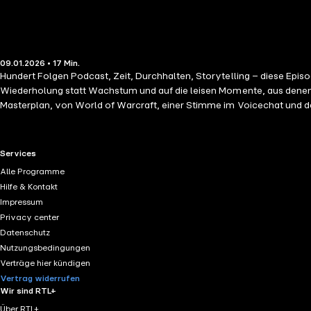
09.01.2026 • 17 Min.
Hundert Folgen Podcast, Zeit, Durchhalten, Storytelling – diese Episode
Wiederholung statt Wachstum und auf die leisen Momente, aus denen
Masterplan, von World of Warcraft, einer Stimme im Voicechat und d
Projekten wie Against Fate – und davon, warum der Schalltrichter trot
ehrlich. Sie handelt von Familie, Zeitmangel, Pausen, Selbstzweifeln –
an Menschen, an Zuhörende, und an sich selbst. Für Zeit, die man 
RTL+ useful links.
Services
diesen Podcast und hinterlasse eine Bewertung oder Rezension.Spoti
Alle Programme
https://podcasts.apple.com/at/podcast/der-schalltrichter/id15723
Hilfe & Kontakt
mich auf einen Besuch und Follow:Der Schalltrichter:
https://www.der
Impressum
(Du brauchst KEIN eigenes Paypal-Konto!):
https://www.paypal.com
Privacy center
Datenschutz
Nutzungsbedingungen
Verträge hier kündigen
Vertrag widerrufen
Wir sind RTL+
Über RTL+