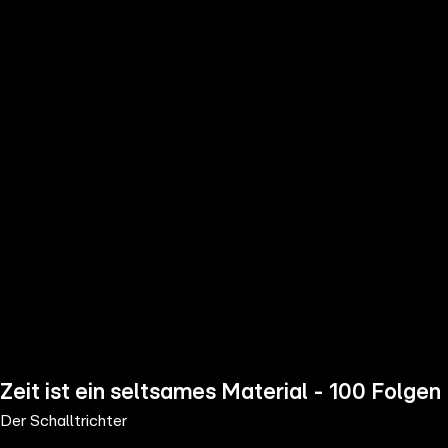
the
h page
 main
nt
the
ibility
ment
Zeit ist ein seltsames Material - 100 Folgen
Der Schalltrichter