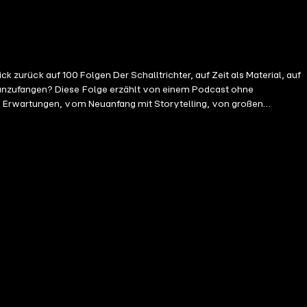
ck zurück auf 100 Folgen Der Schalltrichter, auf Zeit als Material, auf
 anzufangen? Diese Folge erzählt von einem Podcast ohne
an Erwartungen, vom Neuanfang mit Storytelling, von großen
eistungsdruck. Diese Jubiläumsfolge ist persönlich, dankbar und
messbar. Aber konsequent. Am Ende steht kein Fazit, sondern ein Danke:
torytellingPodcast #ZeitZumNachdenken #DerSchalltrichterAbonniere
5c9ab85a8896447dApple
:
Teile
"Der Schalltrichter" auch mit Freunden und Familie!Ich freue
.socialMastodon
:
https://mastodon.social/@der_speck"Unterstützen
//diepodfluencer.com/Danke
! Euer Thomas