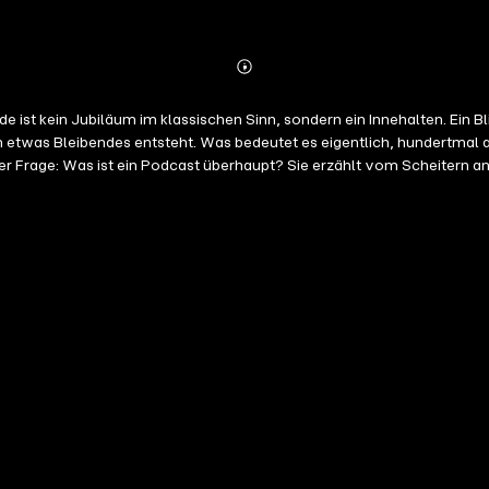
Abspielen
Mehr
Details
 ist kein Jubiläum im klassischen Sinn, sondern ein Innehalten. Ein Bli
 etwas Bleibendes entsteht. Was bedeutet es eigentlich, hundertmal
er Frage: Was ist ein Podcast überhaupt? Sie erzählt vom Scheitern 
z allem immer geblieben ist: als Denkraum, als Ventil, als Ort ohne L
 und vom stillen Stolz, drangeblieben zu sein. Nicht effizient. Nicht 
nicht optimiert, sondern teilt.#PodcastDeutsch #PodcastJubiläum #S
fy:
https://open.spotify.com/show/0kstD0qNhpu8MnTZN9YUsL?si=
32019Youtube
:
https://www.youtube.com/@der.schalltrichter.podcast
-schalltrichter.at/Bluesky
:
https://bsky.app/profile/der-speck.bsky
/donate/?hosted_button_id=7EFRG23YJXE9EDie
Podfluencer:
https: