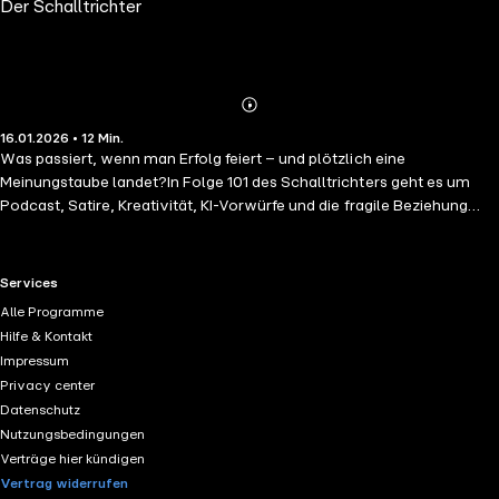
Der Schalltrichter
Abspielen
Mehr
16.01.2026 • 12 Min.
Details
Was passiert, wenn man Erfolg feiert – und plötzlich eine
Meinungstaube landet?In Folge 101 des Schalltrichters geht es um
Podcast, Satire, Kreativität, KI-Vorwürfe und die fragile Beziehung
zwischen Mensch, Muse und Kommentarspalte.Thomas Speck nimmt
einen YouTube-Kommentar zum Anlass, um mit chirurgischer Ironie
über Neid, Kreativblockaden und jene Menschen zu sprechen, die nur
RTL+ useful links.
Services
auftauchen, wenn andere etwas geschafft haben.Mit bissigem Humor
Alle Programme
und viel Sprachlust seziert diese Episode den Typus „Wayne“: kreativ
Hilfe & Kontakt
beleidigt, dialogfrei und stets bereit, ein schnelles Urteil
Impressum
abzuladen.Gleichzeitig ist die Folge eine Liebeserklärung an das
Privacy center
chaotische Schreiben, an Notizen voller Rechtschreibfehler, an
Datenschutz
Ideenexplosionen und an die launische Muse, die lieber Kamillentee
Nutzungsbedingungen
trinkt, als pünktlich zu liefern.Zwischen Schrödingers Katze,
Verträge hier kündigen
ratternden Notizen-Salven und literarischer Gießkanne entsteht ein
Vertrag widerrufen
schonungslos ehrlicher Blick auf kreatives Arbeiten – und auf jene,