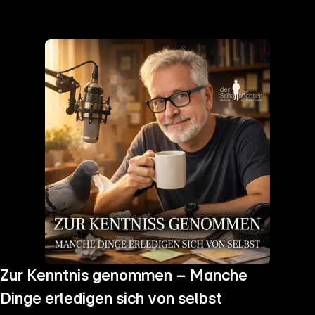
the
h page
 main
nt
the
ibility
ment
Zur Kenntnis genommen – Manche
Dinge erledigen sich von selbst