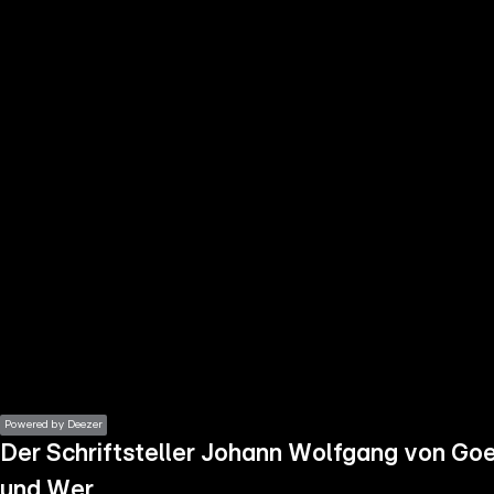
the
h page
 main
nt
the
ibility
ment
Powered by Deezer
Der Schriftsteller Johann Wolfgang von Goet
und Wer