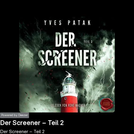
the
h page
 main
nt
the
ibility
ment
Powered by Deezer
Der Screener – Teil 2
Der Screener – Teil 2