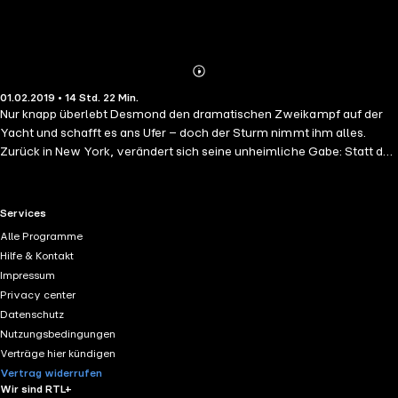
Abonnieren
Mehr
01.02.2019 • 14 Std. 22 Min.
Details
Nur knapp überlebt Desmond den dramatischen Zweikampf auf der
Yacht und schafft es ans Ufer – doch der Sturm nimmt ihm alles.
Zurück in New York, verändert sich seine unheimliche Gabe: Statt des
nahendes Todes erkennt er nun die dunkelsten Seelen – und wird zum
Instrument einer Macht, die er nicht kontrollieren kann. Nach einem
tödlichen Zwischenfall wird er verurteilt und weggesperrt in eine
RTL+ useful links.
Services
Anstalt für geisteskranke Straftäter. Dann erhält er Fotos. Hinweise,
Alle Programme
dass Jean noch leben könnte – genauso wie Michael "Die Flamme"
Hilfe & Kontakt
Coppola. Desmond bricht aus der Klinik aus. Doch während er Jeans
Impressum
Spur verfolgt, rüsten sich dunkle Mächte zur entscheidenden
Privacy center
Kraftprobe – zum Endkampf der Zeitenwende …
Datenschutz
Nutzungsbedingungen
Verträge hier kündigen
Vertrag widerrufen
Wir sind RTL+