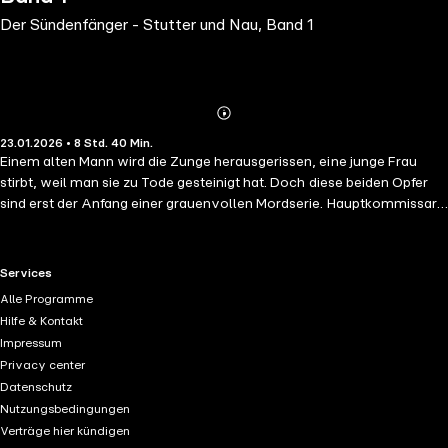
Der Sündenfänger - Stutter und Nau, Band 1
Abonnieren
Mehr
23.01.2026 • 8 Std. 40 Min.
Details
Einem alten Mann wird die Zunge herausgerissen, eine junge Frau
stirbt, weil man sie zu Tode gesteinigt hat. Doch diese beiden Opfer
sind erst der Anfang einer grauenvollen Mordserie. Hauptkommissar
Jens Stutter und seiner Kollegin Jasmin Nau wird schnell klar, dass
der Täter mit seinen brutalen Inszenierungen biblische Szenen
nachstellt, aber wie kann man ihn aufhalten? Welche Rolle spielt die
RTL+ useful links.
Services
psychiatrische Klinik, in der auch die junge Erbin Bellinda Merlhof bis
Alle Programme
vor Kurzem noch Patientin war und um deren Sicherheit die Beamten
Hilfe & Kontakt
fürchten? Und was verheimlicht Stutters alter Freund, der ebenfalls in
Impressum
den Fokus der Ermittler gerät? Die Polizisten treffen auf einen
Privacy center
gefährlichen Gegner, der getrieben von den eigenen Dämonen jede
Datenschutz
Grenze überschreitet, um seine Gier nach weiteren Opfern zu
Nutzungsbedingungen
befriedigen. Im Psychothriller "Der Sündenfänger" nimmt der Leser an
Verträge hier kündigen
einer atemlosen Jagd durch das mörderische Labyrinth einer kranken