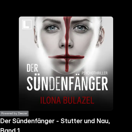
the
h page
 main
nt
the
ibility
ment
Powered by Deezer
Der Sündenfänger - Stutter und Nau,
Band 1