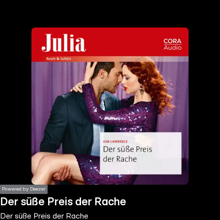
the
h page
 main
nt
the
ibility
ment
Powered by Deezer
Der süße Preis der Rache
Der süße Preis der Rache