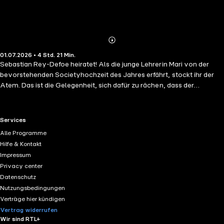
Abonnieren
Mehr
01.07.2026 • 4 Std. 21 Min.
Details
Sebastian Rey-Defoe heiratet! Als die junge Lehrerin Mari von der
bevorstehenden Societyhochzeit des Jahres erfährt, stockt ihr der
Atem. Das ist die Gelegenheit, sich dafür zu rächen, dass der
arrogante Tycoon ihr einst den Glauben an die Liebe nahm. Jetzt lässt
sie seinen großen Tag platzen! Doch mit den Folgen hat Mari in ihren
kühnsten Träumen nicht gerechnet: Kaum steht sie Sebastian
RTL+ useful links.
Services
persönlich gegenüber, herrscht trotz allem sofort wieder eine
Alle Programme
magische Anziehungskraft zwischen ihnen. Und ehe Mari sich
Hilfe & Kontakt
versieht, muss plötzlich sie vor den Altar treten … mit Sebastian!
Impressum
Privacy center
Datenschutz
Nutzungsbedingungen
Verträge hier kündigen
Vertrag widerrufen
Wir sind RTL+