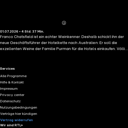
Abonnieren
Mehr
01.07.2026 • 4 Std. 37 Min.
Details
Franco Chatsfield ist ein echter Weinkenner. Deshalb schickt ihn der
neue Geschäftsführer der Hotelkette nach Australien: Er soll die
exzellenten Weine der Familie Purman für die Hotels einkaufen. Völlig
überraschend für den erfolgsverwöhnten Tycoon knüpft die junge
Winzerin Holly Purman eine Bedingung an den Deal: Sechs Wochen
lang soll er auf dem alteingesessenen Weingut ihrer Familie
RTL+ useful links.
Services
mitarbeiten. Was für eine infame Idee! Doch schon nach kurzer Zeit
Alle Programme
erwacht in Franco eine nie gekannte Sehnsucht: nach süßer Nähe und
Hilfe & Kontakt
prickelnder Liebe mit Holly …
Impressum
Privacy center
Datenschutz
Nutzungsbedingungen
Verträge hier kündigen
Vertrag widerrufen
Wir sind RTL+