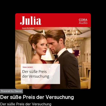
the
h page
 main
nt
the
ibility
ment
Powered by Deezer
Der süße Preis der Versuchung
Der süße Preis der Versuchung