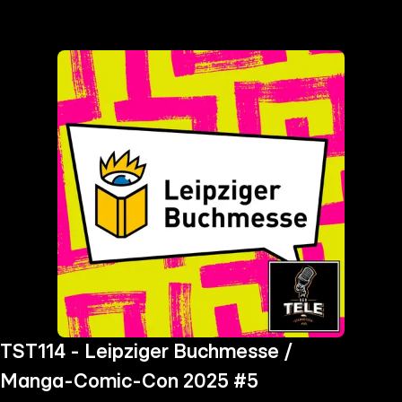
the
h page
 main
nt
the
ibility
ment
TST114 - Leipziger Buchmesse /
Manga-Comic-Con 2025 #5