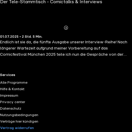
Der Tele-Stammtisch - Comictalks & Interviews
Abspielen
Mehr
01.07.2025 • 2 Std. 5 Min.
Details
Endlich ist sie da, die fünfte Ausgabe unserer Interview-Reihe! Nach
längerer Wartezeit aufgrund meiner Vorbereitung auf das
Comicfestival München 2025 teile ich nun die Gespräche von der
Leipziger Buchmesse & Manga-Comic-Con 2025. Euch erwarten
spannende Themen und tiefe Einblicke in Comics und Manga.
Gesprächspartner*innen & Themen: Manus – Menschen mit
RTL+ useful links.
Services
Behinderung in Comics Manus spricht über die Vielfalt von
Alle Programme
Behinderungen in Manga und stellt seinen Titel Severed vor. Joachim
Hilfe & Kontakt
Kaps – Gibt es einen europäischen Mangamarkt? Der Gründer von
Impressum
Manga Issho spricht über Chancen und Herausforderungen des
Privacy center
europäischen Manga-Marktes. Ulli Lust – Sachcomics als
Datenschutz
Erfolgsrezept Ulli Lust stellt ihr Werk Die Frau als Mensch – Am
Nutzungsbedingungen
Anfang der Geschichte vor und erklärt den Erfolg von Sachcomics.
Verträge hier kündigen
Renren Galeno – Hahnkämpfe als Event Renren Galeno erläutert
Vertrag widerrufen
kulturelle Aspekte von Hahnenkämpfen und ihr Werk Sa Wala, das