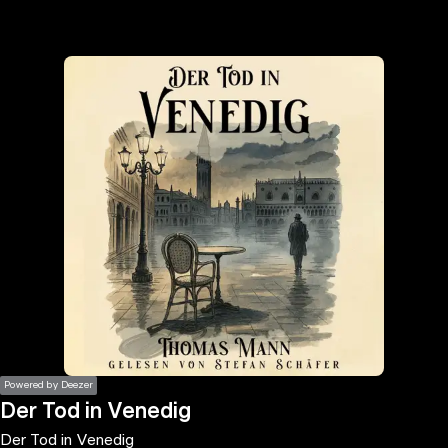
the
h page
 main
nt
the
ibility
ment
Powered by Deezer
Der Tod in Venedig
Der Tod in Venedig