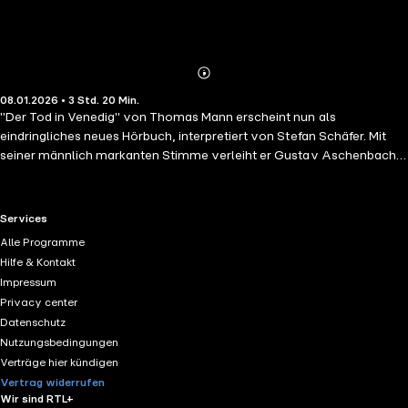
Abonnieren
Mehr
08.01.2026 • 3 Std. 20 Min.
Details
"Der Tod in Venedig" von Thomas Mann erscheint nun als
eindringliches neues Hörbuch, interpretiert von Stefan Schäfer. Mit
seiner männlich markanten Stimme verleiht er Gustav Aschenbachs
innerem Ringen eine besondere Tiefe und schärft die Spannung
zwischen strenger Selbstdisziplin und aufkeimender Leidenschaft. Die
kunstvolle Sprache Manns entfaltet sich im Hörbuch als dichtes
RTL+ useful links.
Services
Klangbild, in dem sich Schönheit, Verfall und die flirrende Atmosphäre
Alle Programme
Venedigs zu einem intensiven Hörerlebnis verbinden.
Hilfe & Kontakt
Impressum
Privacy center
Datenschutz
Nutzungsbedingungen
Verträge hier kündigen
Vertrag widerrufen
Wir sind RTL+