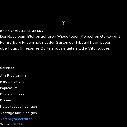
Abonnieren
Mehr
09.03.2015 • 4 Std. 48 Min.
Details
Der Rose beim Blühen zuhören Wieso legen Menschen Gärten an?
Für Barbara Frischmuth ist der Garten der Inbegriff von Leben
überhaupt. Ihr eigener Garten hat sie gelehrt, die Vitalität der
Lebensströme von Pflanzen, Tieren und Mensch, die dort
zusammenfließen, zu bewundern. Ein hinreißendes Buch über die
Liebe zum Garten und zum Gärtnern, gelesen von der Autorin.
RTL+ useful links.
Services
Alle Programme
Hilfe & Kontakt
Impressum
Privacy center
Datenschutz
Nutzungsbedingungen
Verträge hier kündigen
Vertrag widerrufen
Wir sind RTL+