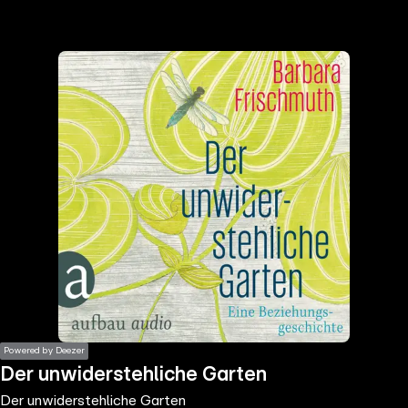
the
h page
 main
nt
the
ibility
ment
Powered by Deezer
Der unwiderstehliche Garten
Der unwiderstehliche Garten