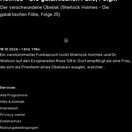
Der verschwundene Obelisk (Sherlock Holmes - Die
25)
galaktischen Fälle, Folge 25)
Abonnieren
Mehr
18.10.2024 • 1 Std. 1 Min.
Details
Ein verstümmelter Funkspruch lockt Sherlock Holmes und Dr.
Watson auf den Exoplaneten Ross 128 b. Dort empfängt sie eine Frau,
die sich als Priesterin eines Obelisken ausgibt, welcher
verschwunden ist. Laut einer alten Weissagung ist der Planet nach
dessen Verschwinden zum Untergang verdammt. Die Zeit drängt und
nicht alle Bewohner zeigen sich hilfsbereit.
RTL+ useful links.
Services
Alle Programme
Hilfe & Kontakt
Impressum
Privacy center
Datenschutz
Nutzungsbedingungen