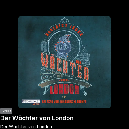
the
h page
 main
nt
the
ibility
ment
1 Credit
Der Wächter von London
Der Wächter von London