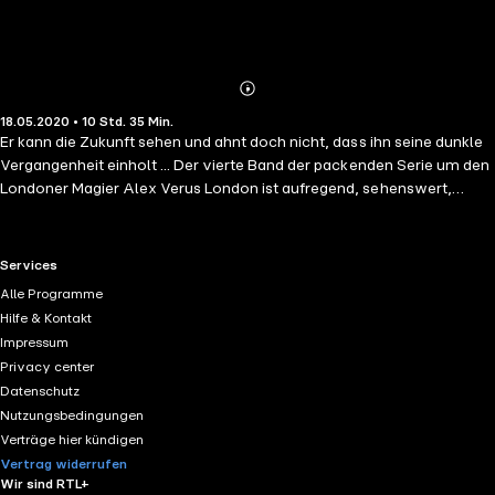
Abonnieren
Mehr
18.05.2020 • 10 Std. 35 Min.
Details
Er kann die Zukunft sehen und ahnt doch nicht, dass ihn seine dunkle
Vergangenheit einholt ... Der vierte Band der packenden Serie um den
Londoner Magier Alex Verus London ist aufregend, sehenswert,
vielseitig – und tödlich! Alex Verus ist Hellsehr - doch nicht einmal er
sieht den Angriff der magisch begabten Bande kommen. Sie wollen
Rache, denn einst diente Verus einem bösen Magier und tat in dessen
RTL+ useful links.
Services
Auftrag Dinge, die er erfolgreich verdrängen konnte. Niemals hätte
Alle Programme
Alex damit gerechnet, dass ihn seine dunkle Vergangenheit einholen
Hilfe & Kontakt
würde. Doch nun muss er sich seinen alten Sünden stellen – sonst
Impressum
gibt es keine Zukunft mehr, die er voraussehen könnte. Ungekürzte
Privacy center
Lesung mit Johannes Klaußner ca. 10h 35min
Datenschutz
Nutzungsbedingungen
Verträge hier kündigen
Vertrag widerrufen
Wir sind RTL+