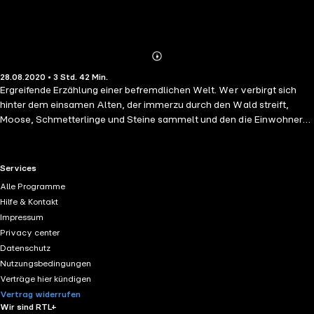
Abonnieren
Mehr
28.08.2020 • 3 Std. 42 Min.
Details
Ergreifende Erzählung einer befremdlichen Welt. Wer verbirgt sich
hinter dem einsamen Alten, der immerzu durch den Wald streift,
Moose, Schmetterlinge und Steine sammelt und den die Einwohner
deshalb den Waldgänger nennen? Der Baumeister Georg hadert mit
seinem Schicksal, denn das Leben hat ihm und seiner Frau den
größten Wunsch verwehrt: Beide haben keine Kinder bekommen. Im
RTL+ useful links.
Services
Gefühl, ein sinnloses Dasein zu führen, trifft Georg eine Entscheidung,
Alle Programme
deren Bedeutung ihm erst Jahre später durch ein unverhofftes
Hilfe & Kontakt
Wiedersehen bewußt wird.
Impressum
Privacy center
Datenschutz
Nutzungsbedingungen
Verträge hier kündigen
Vertrag widerrufen
Wir sind RTL+