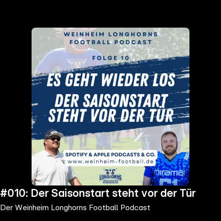
the
h page
 main
nt
the
ibility
ment
#010: Der Saisonstart steht vor der Tür
Der Weinheim Longhorns Football Podcast