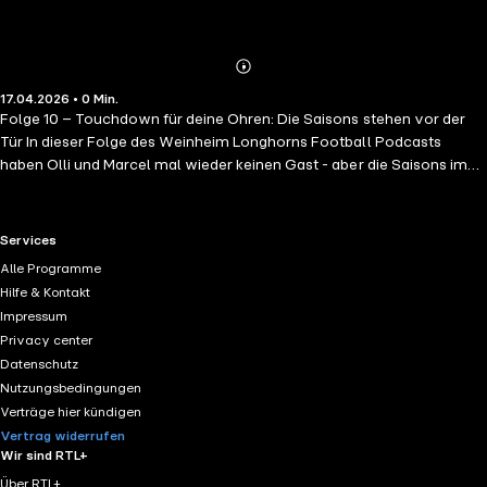
Abspielen
Mehr
17.04.2026 • 0 Min.
Details
Folge 10 – Touchdown für deine Ohren: Die Saisons stehen vor der
Tür In dieser Folge des Weinheim Longhorns Football Podcasts
haben Olli und Marcel mal wieder keinen Gast - aber die Saisons im
Seniorflag, Jugendtackle und der 1. Herrenmannschaft gehen am
Wochenende endlich los. Themen der Folge: ? Samstag: Seniorflag ?
Sonntag Doubleheader im Sepp-Herberger-Stadion ? & die ein oder
RTL+ useful links.
Services
andere Anekdote drum herum ? Jetzt reinhören & abonnieren – für
Alle Programme
echten Football-Talk aus der Longhorns-Family.
Hilfe & Kontakt
Impressum
Privacy center
Datenschutz
Nutzungsbedingungen
Verträge hier kündigen
Vertrag widerrufen
Wir sind RTL+
Über RTL+