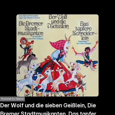
the
h page
 main
nt
the
ibility
ment
Powered by Deezer
Der Wolf und die sieben Geißlein, Die
Bremer Stadtmusikanten, Das tapfere