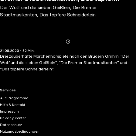
Der Wolf und die sieben Geißlein, Die Bremer
Schneiderlein
Stadtmusikanten, Das tapfere Schneiderlein
Abonnieren
Mehr
21.08.2020 • 32 Min.
Details
Drei zauberhafte Märchenhörspiele nach den Brüdern Grimm: "Der
Wolf und die sieben Geißlein", "Die Bremer Stadtmusikanten" und
"Das tapfere Schneiderlein".
RTL+ useful links.
Services
Alle Programme
Hilfe & Kontakt
Impressum
Privacy center
Datenschutz
Nutzungsbedingungen