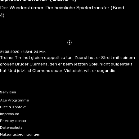
Der Wunderstürmer. Der heimliche Spielertransfer (Band
4)
Abonnieren
Mehr
21.08.2020 • 1 Std. 24 Min.
Details
Trainer Tim hat gleich doppelt zu tun: Zuerst hat er Streit mit seinem
großen Bruder Clemens, den er beim letzten Spiel nicht aufgestellt
hat. Und jetzt ist Clemens sauer. Vielleicht will er sogar die
Mannschaft wechseln. Der neue Trainer des Nachbardorfes hat
nämlich so seine Tricks, um neue Spieler anzuwerben. Dann ist da
noch der Wunderstürmer Sergio Mavalli, der ganz unglücklich ist,
RTL+ useful links.
Services
weil er kaum noch Tore schießt. Und dazu kommt die Sache mit dem
Alle Programme
geheimnisvollen schweren Koffer. Warum ist der plötzlich
Hilfe & Kontakt
verschwunden? Tim und der Wunderstürmer geben alles, um die
Impressum
Sache aufzuklären - rechtzeitig vor dem nächsten wichtigen Spiel!
Privacy center
Das gleichnamige Buch erscheint im Loewe Verlag.
Datenschutz
Nutzungsbedingungen