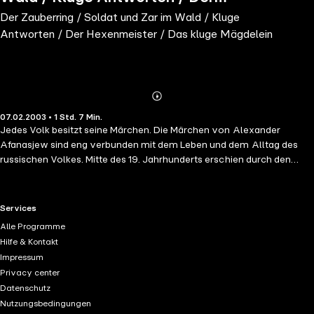
Der Zauberring / Soldat und Zar im Wald / Kluge
Hexenmeister / Das kluge Mägdelein
Antworten / Der Hexenmeister / Das kluge Mägdelein
Abonnieren
Mehr
07.02.2003 • 1 Std. 7 Min.
Details
Jedes Volk besitzt seine Märchen. Die Märchen von Alexander
Afanasjew sind eng verbunden mit dem Leben und dem Alltag des
russischen Volkes. Mitte des 19. Jahrhunderts erschien durch den
Schriftsteller eine zauberhafte Sammlung russischer Volkmärchen
und umfasst Tiermärchen, Zaubermärchen, Abenteuermärchen,
Heldenmärchen und Alltagsmärchen. Diese Märchen-Sammlung
RTL+ useful links.
Services
enthält: - Der Zauberring - Soldat und Zar im Wald - Kluge Antworten
Alle Programme
- Der Hexenmeister - Das kluge Mägdlein Gelesen von Peter Matic
Hilfe & Kontakt
Spieldauer ca. 67 Minuten
Impressum
Privacy center
Datenschutz
Nutzungsbedingungen