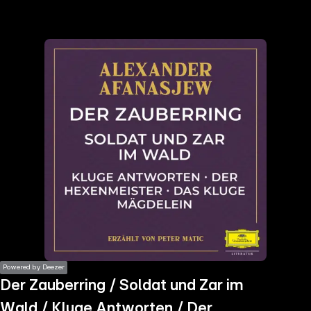
the
h page
 main
nt
the
ibility
ment
Powered by Deezer
Der Zauberring / Soldat und Zar im
Wald / Kluge Antworten / Der