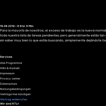
19.08.2019 • 8 Std. 9 Min.
Para la mayoría de nosotros, el exceso de trabajo es la nueva norm
toda nuestra lista de tareas pendientes; pero generalmente estás ta
sin saber muy bien lo que estás buscando, simplemente dejándote lle
reconocer la importancia del descanso: trabajar mejor no significa t
trabajo mina nuestras posibilidades de una vida gratificante y signi
empezar a vivir mejor. Grabado en español ibérico (España).
RTL+ useful links.
Services
Alle Programme
Hilfe & Kontakt
Impressum
Privacy center
Datenschutz
Nutzungsbedingungen
Verträge hier kündigen
Vertrag widerrufen
Wir sind RTL+