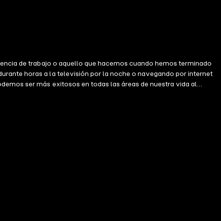
 ausencia de trabajo o aquello que hacemos cuando hemos terminado
rante horas a la televisión por la noche o navegando por internet
odemos ser más exitosos en todas las áreas de nuestra vida al
r mejor. Tratar el descanso como una actividad pasiva secundaria al
do sobre el trabajo y muestra que sólo descansando mejor podemos