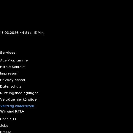
18.03.2026 • 4 Std. 15 Min.
RTL+ useful links.
Services
Alle Programme
Hilfe & Kontakt
Impressum
Privacy center
Datenschutz
Nutzungsbedingungen
Verträge hier kündigen
Vertrag widerrufen
Wir sind RTL+
Über RTL+
Jobs
Presse