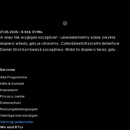
Abonnieren
Mehr
21.05.2025 • 6 Std. 51 Min.
Details
A więc tak wygląda szczęście! - uświadamiamy sobie zwykle
dopiero wtedy, gdy je utracimy...Czterdziestotrzyletni detektyw
Daniel Grot był kiedyś szczęśliwy. Widzi to dopiero teraz, gdy
zdecydowanie szczęśliwy nie jest. Wszystko skończyło się w chwili
przedwczesnej śmierci jego żony Eli. Od tego momentu świat mu
zobojętniał, a jedyne, co budzi w nim emocje, to rozwiązywanie
RTL+ useful links.
Services
coraz to nowszych zagadek kryminalnych. Pomiędzy
Alle Programme
nieprzepracowaną żałobą, szklanką koniaku i kolejną porą roku mija
Hilfe & Kontakt
życie Daniela. Czy bohater odnajdzie "to coś", co znów rozpali w nim
Impressum
iskrę? Czy znajdzie się kołysanka, która nareszcie utuli go do
Privacy center
spokojnego snu?
Datenschutz
Nutzungsbedingungen
Verträge hier kündigen
Vertrag widerrufen
Wir sind RTL+