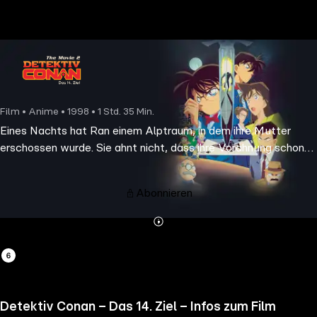
the
h page
 main
nt
the
Film • Anime • 1998 • 1 Std. 35 Min.
ibility
Eines Nachts hat Ran einem Alptraum, in dem ihre Mutter
ment
erschossen wurde. Sie ahnt nicht, dass ihre Vorahnung schon
bald Realität werden könnte, als eine Anschlagserie in ihrem
Umfeld beginnt.
Abonnieren
Mehr
Details
Detektiv Conan – Das 14. Ziel – Infos zum Film