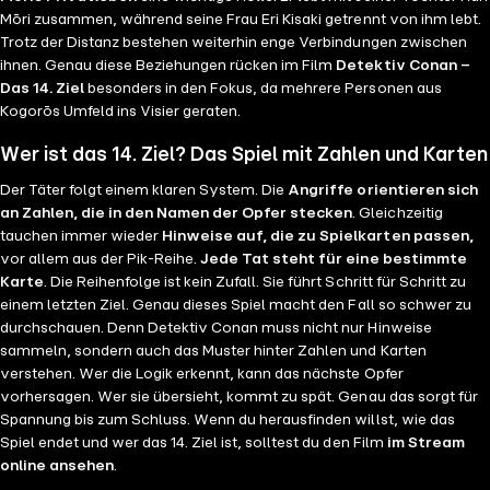
Mōri zusammen, während seine Frau Eri Kisaki getrennt von ihm lebt.
Trotz der Distanz bestehen weiterhin enge Verbindungen zwischen
ihnen. Genau diese Beziehungen rücken im Film
Detektiv Conan –
Das 14. Ziel
besonders in den Fokus, da mehrere Personen aus
Kogorōs Umfeld ins Visier geraten.
Wer ist das 14. Ziel? Das Spiel mit Zahlen und Karten
Der Täter folgt einem klaren System. Die
Angriffe orientieren sich
an Zahlen, die in den Namen der Opfer stecken
. Gleichzeitig
tauchen immer wieder
Hinweise auf, die zu Spielkarten passen,
vor allem aus der Pik-Reihe.
Jede Tat steht für eine bestimmte
Karte
. Die Reihenfolge ist kein Zufall. Sie führt Schritt für Schritt zu
einem letzten Ziel. Genau dieses Spiel macht den Fall so schwer zu
durchschauen. Denn Detektiv Conan muss nicht nur Hinweise
sammeln, sondern auch das Muster hinter Zahlen und Karten
verstehen. Wer die Logik erkennt, kann das nächste Opfer
vorhersagen. Wer sie übersieht, kommt zu spät. Genau das sorgt für
Spannung bis zum Schluss. Wenn du herausfinden willst, wie das
Spiel endet und wer das 14. Ziel ist, solltest du den Film
im Stream
online ansehen
.