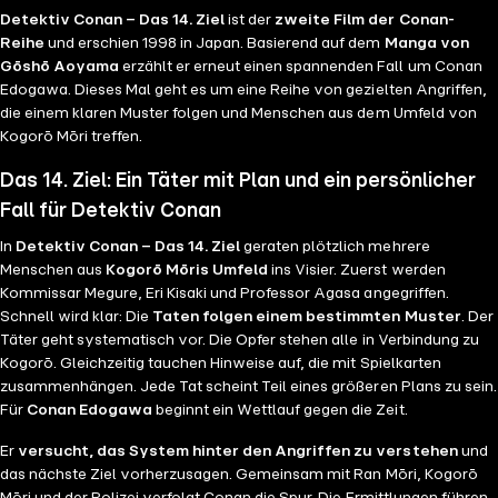
Detektiv Conan – Das 14. Ziel
ist der
zweite Film der Conan-
Reihe
und erschien 1998 in Japan. Basierend auf dem
Manga von
Gōshō Aoyama
erzählt er erneut einen spannenden Fall um Conan
Edogawa. Dieses Mal geht es um eine Reihe von gezielten Angriffen,
die einem klaren Muster folgen und Menschen aus dem Umfeld von
Kogorō Mōri treffen.
Das 14. Ziel: Ein Täter mit Plan und ein persönlicher
Fall für Detektiv Conan
In
Detektiv Conan – Das 14. Ziel
geraten plötzlich mehrere
Menschen aus
Kogorō Mōris Umfeld
ins Visier. Zuerst werden
Kommissar Megure, Eri Kisaki und Professor Agasa angegriffen.
Schnell wird klar: Die
Taten folgen einem bestimmten Muster
. Der
Täter geht systematisch vor. Die Opfer stehen alle in Verbindung zu
Kogorō. Gleichzeitig tauchen Hinweise auf, die mit Spielkarten
zusammenhängen. Jede Tat scheint Teil eines größeren Plans zu sein.
Für
Conan Edogawa
beginnt ein Wettlauf gegen die Zeit.
Er
versucht, das System hinter den Angriffen zu verstehen
und
das nächste Ziel vorherzusagen. Gemeinsam mit Ran Mōri, Kogorō