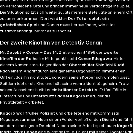
Mōri und der Polizei verfolgt Conan die Spur. Die Ermittlungen führen
an verschiedene Orte und bringen immer neue Verdächtige ins Spiel.
Die Situation spitzt sich weiter zu, als mehrere Beteiligte an einem Ort
zusammenkommen. Dort wird klar:
Der Täter spielt ein
gefährliches Spiel
und Conan muss herausfinden, wie alles
zusammenhängt, bevor es zu spät ist.
Der zweite Kinofilm von Detektiv Conan
Mit
Detektiv Conan – Das 14. Ziel
erscheint 1998 der
zweite
Kinofilm der Reihe
. Im Mittelpunkt steht
Conan Edogawa
. Hinter
diesem Namen steckt eigentlich der
Oberschüler Shin’ichi Kudō
.
Nach einem Angriff durch eine geheime Organisation nimmt er ein
Gift ein, das ihn nicht tötet, sondern seinen Körper schrumpfen lässt.
Seitdem lebt er als Kind und hält seine wahre Identität geheim. Trotz
seines Aussehens bleibt er ein
brillanter Detektiv
. Er löst Fälle im
Hintergrund und
unterstützt dabei Kogorō Mōri
, der als
Privatdetektiv arbeitet.
Kogorō war früher Polizist
und arbeitete eng mit Kommissar
Megure zusammen. Nach einem Fehler verließ er den Dienst und führt
seitdem eine eigene Detektei. Neben seiner Arbeit spielt auch
Kogorō
Mōris Privatleben
eine wichtige Rolle. Er lebt mit seiner Tochter Ran