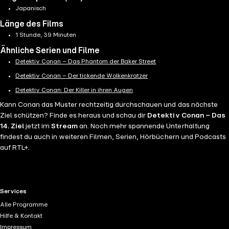
Japanisch
Länge des Films
1 Stunde, 39 Minuten
Ähnliche Serien und Filme
Detektiv Conan – Das Phantom der Baker Street
Detektiv Conan – Der tickende Wolkenkratzer
Detektiv Conan: Der Killer in ihren Augen
Kann Conan das Muster rechtzeitig durchschauen und das nächste
Ziel schützen? Finde es heraus und schau dir
Detektiv Conan – Das
14. Ziel
jetzt im
Stream
an. Noch mehr spannende Unterhaltung
findest du auch in weiteren Filmen, Serien, Hörbüchern und Podcasts
auf RTL+.
RTL+ useful links.
Services
Alle Programme
Hilfe & Kontakt
Impressum