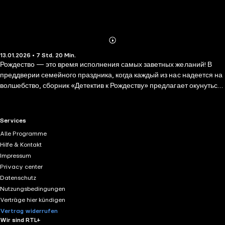
Abonnieren
Mehr
13.01.2026 • 7 Std. 20 Min.
Details
Рождество — это время исполнения самых заветных желаний! В
преддверии семейного праздника, когда каждый из нас надеется на
волшебство, сборник «Детектив к Рождеству» предлагает окунуться
в мир захватывающих загадок. Искушенные писатели изящно
строят сюжеты своих историй и наполняют их атмосферой тайны,
приглашая читателей вместе разгадывать запутанные головоломки
RTL+ useful links.
Services
и разоблачать хитроумных преступников. Это прекрасная
Alle Programme
возможность насладиться искусством остросюжетного жанра в его
Hilfe & Kontakt
лучших проявлениях и обрести веру в то, что чудеса действительно
Impressum
случаются, особенно если их очень ждать! Мастера пера
Privacy center
приглашают вас в удивительное путешествие по страницам
Datenschutz
остросюжетных рассказов, проникнутых удивительной
Nutzungsbedingungen
рождественской атмосферой. Каждый из них — это отдельная
Verträge hier kündigen
история, полномасштабное расследование, где напряжение и
Vertrag widerrufen
интрига не отпустят до последней строки.
Wir sind RTL+