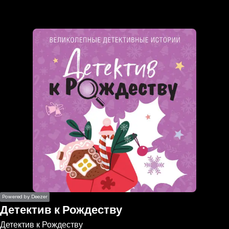
the
h page
 main
nt
the
ibility
ment
Powered by Deezer
Детектив к Рождеству
Детектив к Рождеству