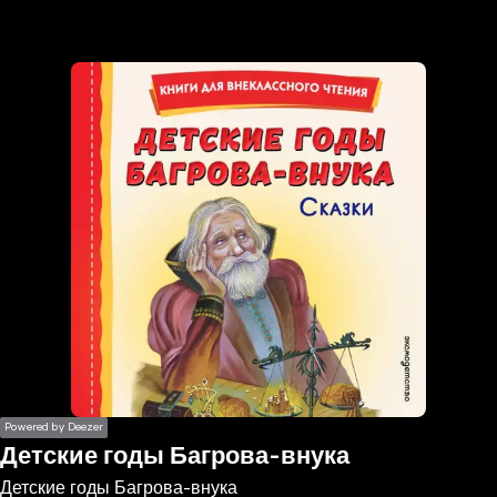
the
h page
 main
nt
the
ibility
ment
Powered by Deezer
Детские годы Багрова-внука
Детские годы Багрова-внука